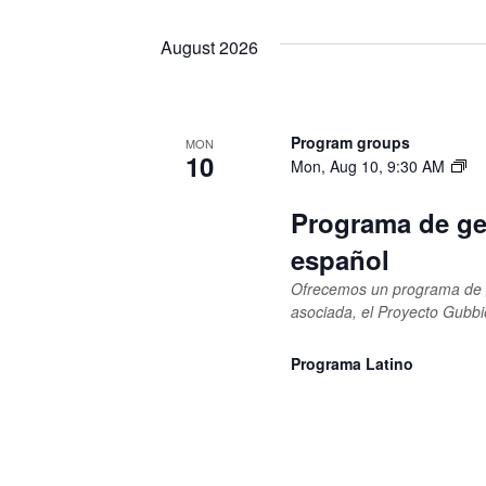
by
Select
Views
Keyword.
date.
August 2026
Navigation
Program groups
MON
10
Mon, Aug 10, 9:30 AM
Programa de ge
español
Ofrecemos un programa de g
asociada, el Proyecto Gubbi
Programa Latino